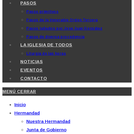
PASOS
Pasos primitivos
Pasos de la Venerable Orden Tercera
Pasos tallados por Jose Juan González
Pasos de diversa procedencia
LA IGLESIA DE TODOS
Liturgia de las horas
NOTICIAS
EVENTOS
CONTACTO
MENÚ
CERRAR
Inicio
Hermandad
Nuestra Hermandad
Junta de Gobierno