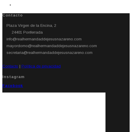
Contacto
Plaza Virgen de la Encina, 2
24401 Ponferrada​
info@realhermandaddejesusnazareno.com
mayordomo@realhermandaddejesusnazareno.com
secretaria@realhermandaddejesusnazareno.com
Contacto
|
Política de privacidad
Instagram
Facebook