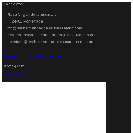
Contacto
Plaza Virgen de la Encina, 2
24401 Ponferrada​
info@realhermandaddejesusnazareno.com
mayordomo@realhermandaddejesusnazareno.com
secretaria@realhermandaddejesusnazareno.com
Contacto
|
Política de privacidad
Instagram
Facebook