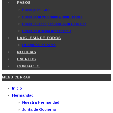
PASOS
Pasos primitivos
Pasos de la Venerable Orden Tercera
Pasos tallados por Jose Juan González
Pasos de diversa procedencia
LA IGLESIA DE TODOS
Liturgia de las horas
NOTICIAS
EVENTOS
CONTACTO
MENÚ
CERRAR
Inicio
Hermandad
Nuestra Hermandad
Junta de Gobierno