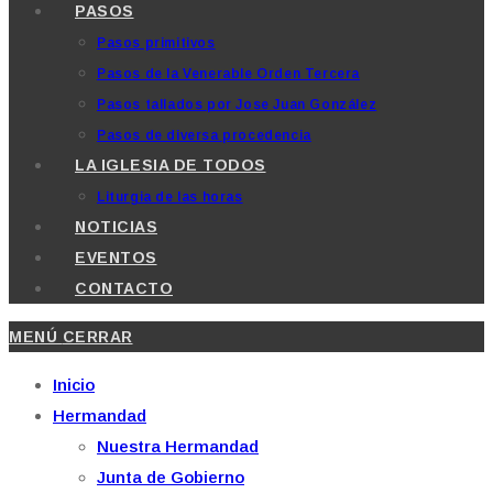
PASOS
Pasos primitivos
Pasos de la Venerable Orden Tercera
Pasos tallados por Jose Juan González
Pasos de diversa procedencia
LA IGLESIA DE TODOS
Liturgia de las horas
NOTICIAS
EVENTOS
CONTACTO
MENÚ
CERRAR
Inicio
Hermandad
Nuestra Hermandad
Junta de Gobierno