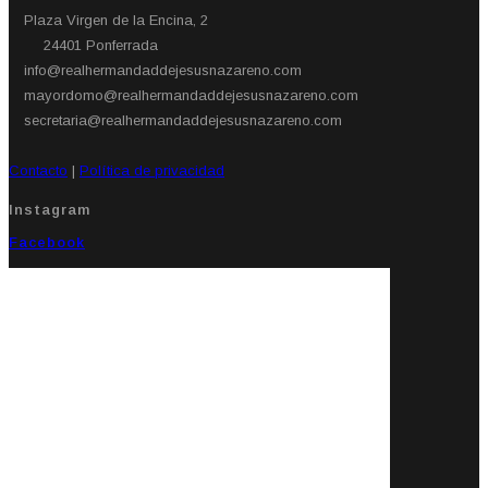
Plaza Virgen de la Encina, 2
24401 Ponferrada​
info@realhermandaddejesusnazareno.com
mayordomo@realhermandaddejesusnazareno.com
secretaria@realhermandaddejesusnazareno.com
Contacto
|
Política de privacidad
Instagram
Facebook