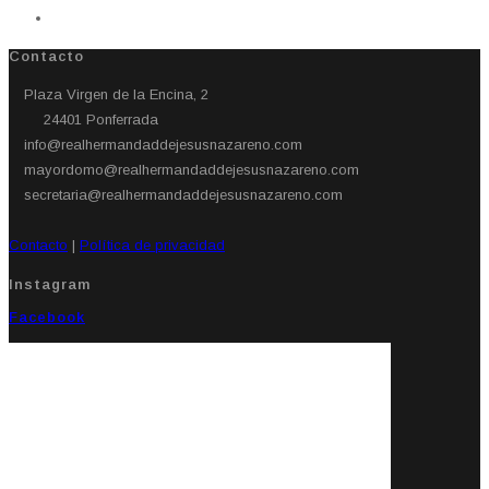
Contacto
Plaza Virgen de la Encina, 2
24401 Ponferrada​
info@realhermandaddejesusnazareno.com
mayordomo@realhermandaddejesusnazareno.com
secretaria@realhermandaddejesusnazareno.com
Contacto
|
Política de privacidad
Instagram
Facebook