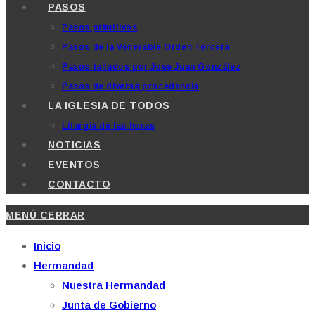
PASOS
Pasos primitivos
Pasos de la Venerable Orden Tercera
Pasos tallados por Jose Juan González
Pasos de diversa procedencia
LA IGLESIA DE TODOS
Liturgia de las horas
NOTICIAS
EVENTOS
CONTACTO
MENÚ
CERRAR
Inicio
Hermandad
Nuestra Hermandad
Junta de Gobierno