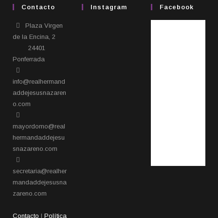
Contacto
Instagram
Facebook
Plaza Virgen
de la Encina, 2
24401
Ponferrada​
info@realhermand
addejesusnazaren
o.com
mayordomo@real
hermandaddejesu
snazareno.com
secretaria@realher
mandaddejesusna
zareno.com
Contacto
|
Política