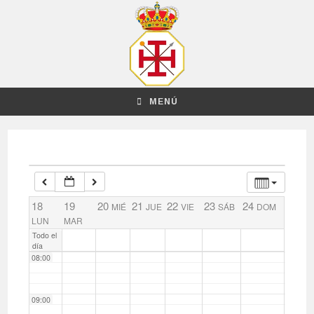
02:00
03:00
04:00
MENÚ
05:00
06:00
18
19
20
21
22
23
24
MIÉ
JUE
VIE
SÁB
DOM
07:00
LUN
MAR
Todo el
día
08:00
09:00