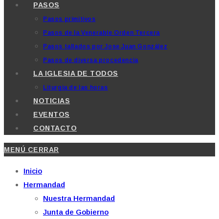
PASOS
Pasos primitivos
Pasos de la Venerable Orden Tercera
Pasos tallados por Jose Juan González
Pasos de diversa procedencia
LA IGLESIA DE TODOS
Liturgia de las horas
NOTICIAS
EVENTOS
CONTACTO
MENÚ
CERRAR
Inicio
Hermandad
Nuestra Hermandad
Junta de Gobierno