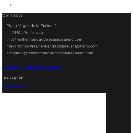
Contacto
Plaza Virgen de la Encina, 2
24401 Ponferrada​
info@realhermandaddejesusnazareno.com
mayordomo@realhermandaddejesusnazareno.com
secretaria@realhermandaddejesusnazareno.com
Contacto
|
Política de privacidad
Instagram
Facebook