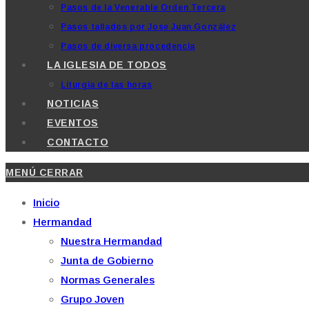
Pasos de la Venerable Orden Tercera
Pasos tallados por Jose Juan González
Pasos de diversa procedencia
LA IGLESIA DE TODOS
Liturgia de las horas
NOTICIAS
EVENTOS
CONTACTO
MENÚ
CERRAR
Inicio
Hermandad
Nuestra Hermandad
Junta de Gobierno
Normas Generales
Grupo Joven