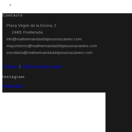
Contacto
Plaza Virgen de la Encina, 2
24401 Ponferrada​
info@realhermandaddejesusnazareno.com
mayordomo@realhermandaddejesusnazareno.com
secretaria@realhermandaddejesusnazareno.com
Contacto
|
Política de privacidad
Instagram
Facebook