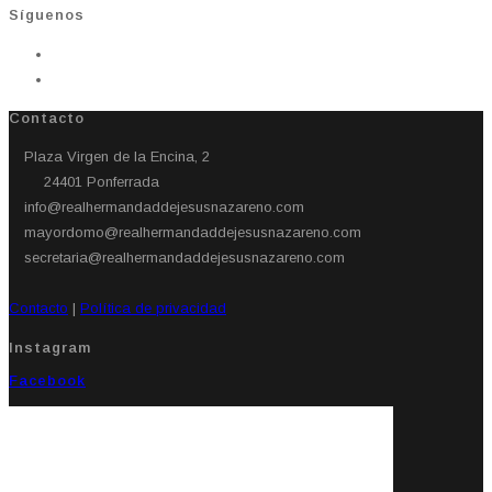
Síguenos
Contacto
Plaza Virgen de la Encina, 2
24401 Ponferrada​
info@realhermandaddejesusnazareno.com
mayordomo@realhermandaddejesusnazareno.com
secretaria@realhermandaddejesusnazareno.com
Contacto
|
Política de privacidad
Instagram
Facebook