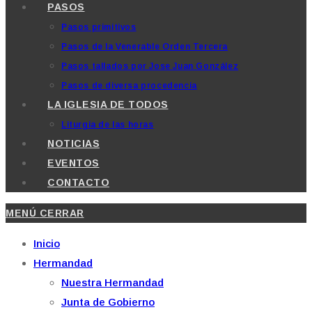
PASOS
Pasos primitivos
Pasos de la Venerable Orden Tercera
Pasos tallados por Jose Juan González
Pasos de diversa procedencia
LA IGLESIA DE TODOS
Liturgia de las horas
NOTICIAS
EVENTOS
CONTACTO
MENÚ
CERRAR
Inicio
Hermandad
Nuestra Hermandad
Junta de Gobierno