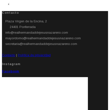
Contacto
Plaza Virgen de la Encina, 2
24401 Ponferrada​
info@realhermandaddejesusnazareno.com
mayordomo@realhermandaddejesusnazareno.com
secretaria@realhermandaddejesusnazareno.com
Contacto
|
Política de privacidad
Instagram
Facebook