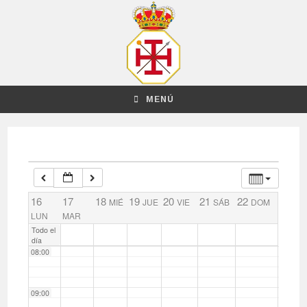
02:00
03:00
04:00
MENÚ
05:00
06:00
16
17
18
19
20
21
22
MIÉ
JUE
VIE
SÁB
DOM
07:00
LUN
MAR
Todo el
día
08:00
09:00