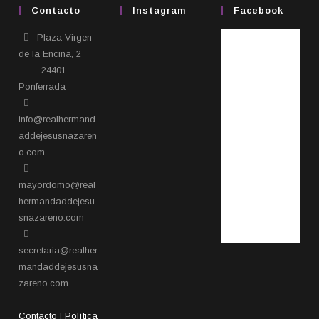
Contacto
Instagram
Facebook
Plaza Virgen
de la Encina, 2
24401
Ponferrada​
info@realhermand
addejesusnazaren
o.com
mayordomo@real
hermandaddejesu
snazareno.com
secretaria@realher
mandaddejesusna
zareno.com
Contacto
|
Política