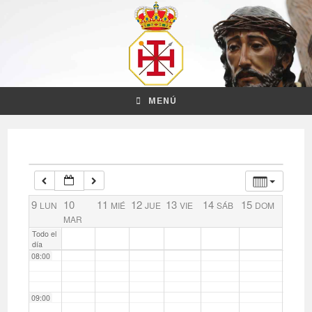
02:00
03:00
04:00
MENÚ
05:00
06:00
9
10
11
12
13
14
15
LUN
MIÉ
JUE
VIE
SÁB
DOM
07:00
MAR
Todo el
día
08:00
09:00