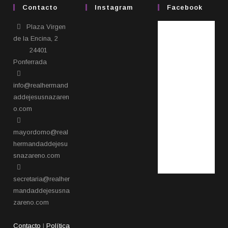
Contacto
Instagram
Facebook
Plaza Virgen
de la Encina, 2
24401
Ponferrada​
info@realhermand
addejesusnazaren
o.com
mayordomo@real
hermandaddejesu
snazareno.com
secretaria@realher
mandaddejesusna
zareno.com
Contacto
|
Política