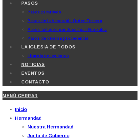
PASOS
Pasos primitivos
Pasos de la Venerable Orden Tercera
Pasos tallados por Jose Juan González
Pasos de diversa procedencia
LA IGLESIA DE TODOS
Liturgia de las horas
NOTICIAS
EVENTOS
CONTACTO
MENÚ
CERRAR
Inicio
Hermandad
Nuestra Hermandad
Junta de Gobierno