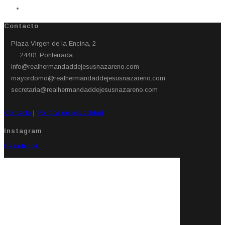
Contacto
Plaza Virgen de la Encina, 2
24401 Ponferrada​
info@realhermandaddejesusnazareno.com
mayordomo@realhermandaddejesusnazareno.com
secretaria@realhermandaddejesusnazareno.com
Contacto
|
Política de privacidad
Instagram
Facebook