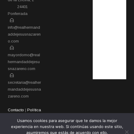
24401
Ponferrada​
info@realhermand
addejesusnazaren
o.com
mayordomo@real
hermandaddejesu
snazareno.com
secretaria@realher
mandaddejesusna
zareno.com
Contacto
|
Política
de privacidad
Usamos cookies para asegurar que te damos la mejor
experiencia en nuestra web. Si continúas usando este sitio,
asumiremos que estás de acuerdo con ello.