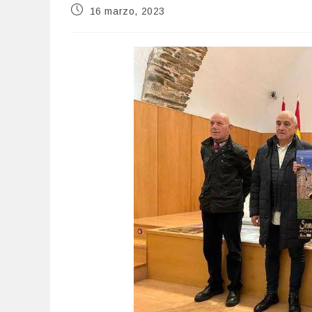
Publicación
16 marzo, 2023
de
la
entrada: