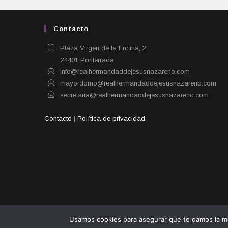
Contacto
Plaza Virgen de la Encina, 2
24401 Ponferrada​
info@realhermandaddejesusnazareno.com
mayordomo@realhermandaddejesusnazareno.com
secretaria@realhermandaddejesusnazareno.com
Contacto
|
Política de privacidad
Usamos cookies para asegurar que te damos la me