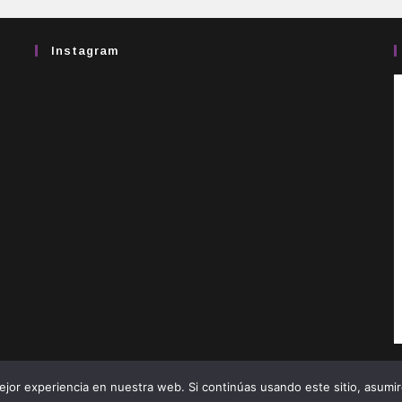
Instagram
jor experiencia en nuestra web. Si continúas usando este sitio, asumi
Copyright 2026 - Real Hermandad de Jesús Nazareno de Ponferrada