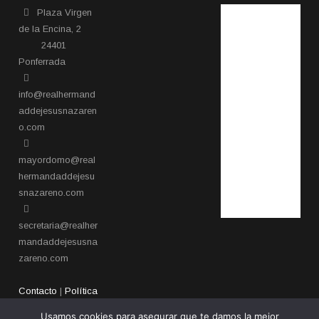
Plaza Virgen
de la Encina, 2
24401
Ponferrada​
info@realhermand
addejesusnazaren
o.com
mayordomo@real
hermandaddejesu
snazareno.com
secretaria@realher
mandaddejesusna
zareno.com
Contacto
|
Política
de privacidad
Usamos cookies para asegurar que te damos la mejor