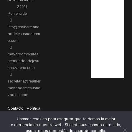
24401
Ponferrada​
info@realhermand
addejesusnazaren
o.com
mayordomo@real
hermandaddejesu
snazareno.com
secretaria@realher
mandaddejesusna
zareno.com
Contacto
|
Política
de privacidad
Usamos cookies para asegurar que te damos la mejor
experiencia en nuestra web. Si continúas usando este sitio,
asumiremos que estás de acuerdo con ello.