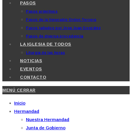
PASOS
Pasos primitivos
Pasos de la Venerable Orden Tercera
Pasos tallados por Jose Juan González
Pasos de diversa procedencia
LA IGLESIA DE TODOS
Liturgia de las horas
NOTICIAS
EVENTOS
CONTACTO
MENÚ
CERRAR
Inicio
Hermandad
Nuestra Hermandad
Junta de Gobierno