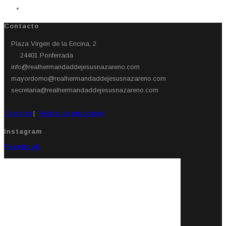
Contacto
Plaza Virgen de la Encina, 2
24401 Ponferrada​
info@realhermandaddejesusnazareno.com
mayordomo@realhermandaddejesusnazareno.com
secretaria@realhermandaddejesusnazareno.com
Contacto
|
Política de privacidad
Instagram
Facebook