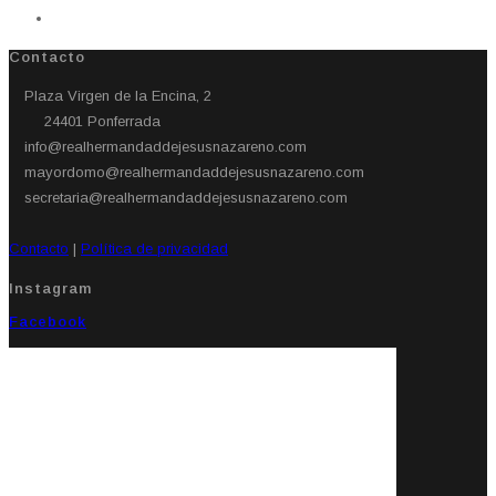
Contacto
Plaza Virgen de la Encina, 2
24401 Ponferrada​
info@realhermandaddejesusnazareno.com
mayordomo@realhermandaddejesusnazareno.com
secretaria@realhermandaddejesusnazareno.com
Contacto
|
Política de privacidad
Instagram
Facebook