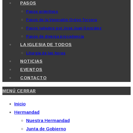
PASOS
Pasos primitivos
Pasos de la Venerable Orden Tercera
Pasos tallados por Jose Juan González
Pasos de diversa procedencia
LA IGLESIA DE TODOS
Liturgia de las horas
NOTICIAS
EVENTOS
CONTACTO
MENÚ
CERRAR
Inicio
Hermandad
Nuestra Hermandad
Junta de Gobierno