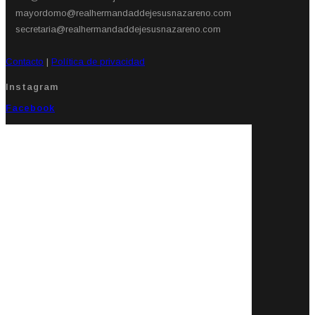
mayordomo@realhermandaddejesusnazareno.com
secretaria@realhermandaddejesusnazareno.com
Contacto
|
Política de privacidad
Instagram
Facebook