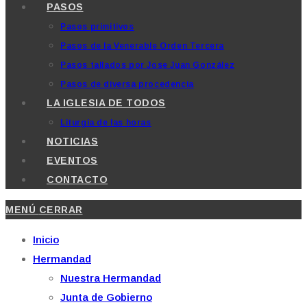
PASOS
Pasos primitivos
Pasos de la Venerable Orden Tercera
Pasos tallados por Jose Juan González
Pasos de diversa procedencia
LA IGLESIA DE TODOS
Liturgia de las horas
NOTICIAS
EVENTOS
CONTACTO
MENÚ
CERRAR
Inicio
Hermandad
Nuestra Hermandad
Junta de Gobierno