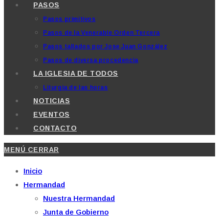
PASOS
Pasos primitivos
Pasos de la Venerable Orden Tercera
Pasos tallados por Jose Juan González
Pasos de diversa procedencia
LA IGLESIA DE TODOS
Liturgia de las horas
NOTICIAS
EVENTOS
CONTACTO
MENÚ
CERRAR
Inicio
Hermandad
Nuestra Hermandad
Junta de Gobierno