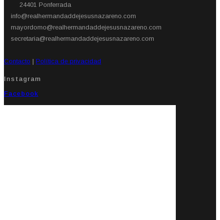
24401 Ponferrada​
info@realhermandaddejesusnazareno.com
mayordomo@realhermandaddejesusnazareno.com
secretaria@realhermandaddejesusnazareno.com
Contacto
|
Política de privacidad
Instagram
Facebook