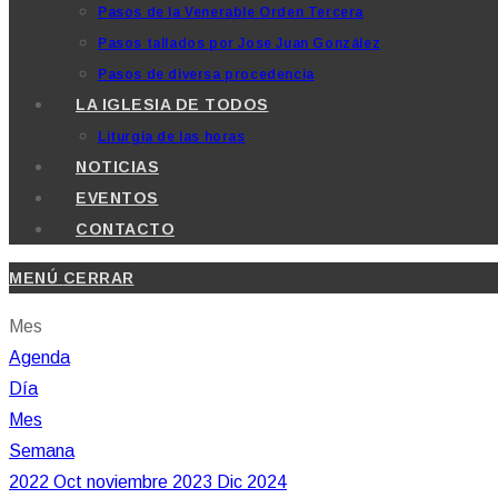
Pasos de la Venerable Orden Tercera
Pasos tallados por Jose Juan González
Pasos de diversa procedencia
LA IGLESIA DE TODOS
Liturgia de las horas
NOTICIAS
EVENTOS
CONTACTO
MENÚ
CERRAR
Mes
Agenda
Día
Mes
Semana
2022
Oct
noviembre 2023
Dic
2024