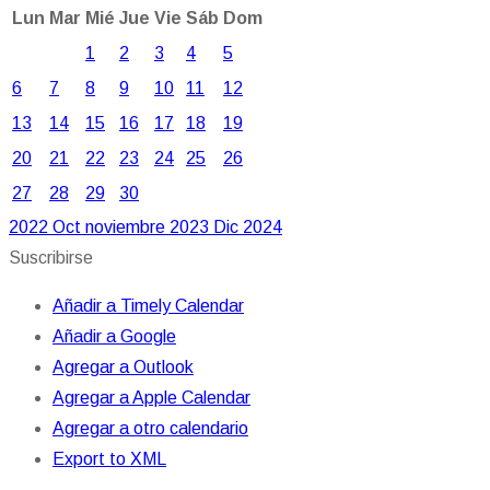
Lun
Mar
Mié
Jue
Vie
Sáb
Dom
1
2
3
4
5
6
7
8
9
10
11
12
13
14
15
16
17
18
19
20
21
22
23
24
25
26
27
28
29
30
2022
Oct
noviembre 2023
Dic
2024
Suscribirse
Añadir a Timely Calendar
Añadir a Google
Agregar a Outlook
Agregar a Apple Calendar
Agregar a otro calendario
Export to XML