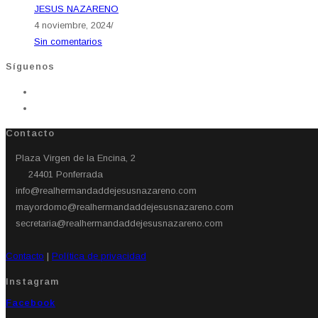
JESUS NAZARENO
4 noviembre, 2024
/
Sin comentarios
Síguenos
Contacto
Plaza Virgen de la Encina, 2
24401 Ponferrada​
info@realhermandaddejesusnazareno.com
mayordomo@realhermandaddejesusnazareno.com
secretaria@realhermandaddejesusnazareno.com
Contacto
|
Política de privacidad
Instagram
Facebook