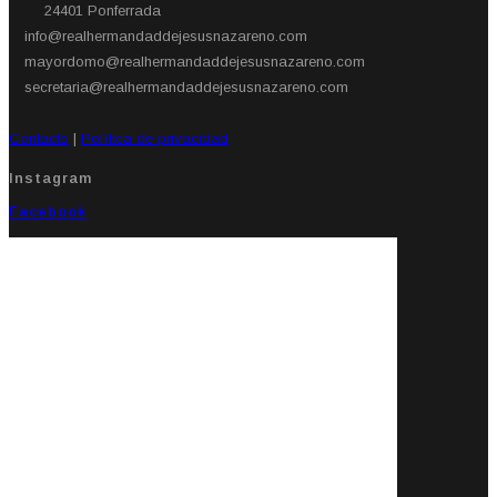
24401 Ponferrada​
info@realhermandaddejesusnazareno.com
mayordomo@realhermandaddejesusnazareno.com
secretaria@realhermandaddejesusnazareno.com
Contacto
|
Política de privacidad
Instagram
Facebook