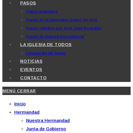
PASOS
Pasos primitivos
Pasos de la Venerable Orden Tercera
Pasos tallados por Jose Juan González
Pasos de diversa procedencia
LA IGLESIA DE TODOS
Liturgia de las horas
NOTICIAS
EVENTOS
CONTACTO
MENÚ
CERRAR
Inicio
Hermandad
Nuestra Hermandad
Junta de Gobierno