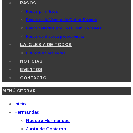
PASOS
Pasos primitivos
Pasos de la Venerable Orden Tercera
Pasos tallados por Jose Juan González
Pasos de diversa procedencia
LA IGLESIA DE TODOS
Liturgia de las horas
NOTICIAS
EVENTOS
CONTACTO
MENÚ
CERRAR
Inicio
Hermandad
Nuestra Hermandad
Junta de Gobierno