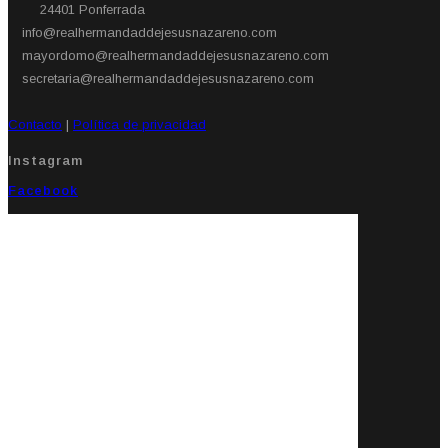
24401 Ponferrada​
info@realhermandaddejesusnazareno.com
mayordomo@realhermandaddejesusnazareno.com
secretaria@realhermandaddejesusnazareno.com
Contacto
|
Política de privacidad
Instagram
Facebook