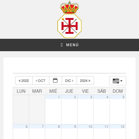
MENÚ
2022
OCT
DIC
2024
LUN
MAR
MIÉ
JUE
VIE
SÁB
DOM
1
2
3
4
5
6
7
8
9
10
11
12