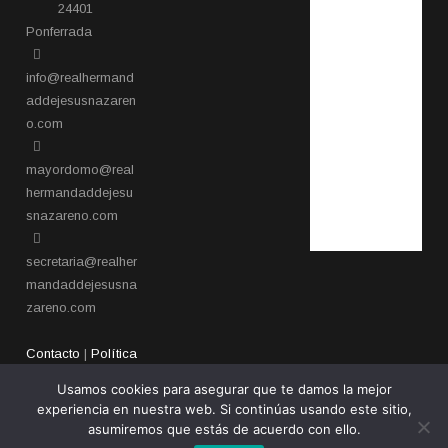
24401
Ponferrada​
info@realhermand
addejesusnazaren
o.com
mayordomo@real
hermandaddejesu
snazareno.com
secretaria@realher
mandaddejesusna
zareno.com
Contacto
|
Política
de privacidad
Usamos cookies para asegurar que te damos la mejor
experiencia en nuestra web. Si continúas usando este sitio,
asumiremos que estás de acuerdo con ello.