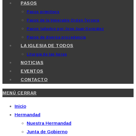
PASOS
Pasos primitivos
Pasos de la Venerable Orden Tercera
Pasos tallados por Jose Juan González
Pasos de diversa procedencia
LA IGLESIA DE TODOS
Liturgia de las horas
NOTICIAS
EVENTOS
CONTACTO
MENÚ
CERRAR
Inicio
Hermandad
Nuestra Hermandad
Junta de Gobierno