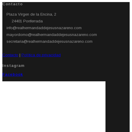
Contacto
Plaza Virgen de la Encina, 2
24401 Ponferrada​
info@realhermandaddejesusnazareno.com
mayordomo@realhermandaddejesusnazareno.com
secretaria@realhermandaddejesusnazareno.com
Contacto
|
Política de privacidad
Instagram
Facebook