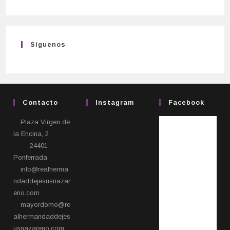
Síguenos
Contacto
Instagram
Facebook
Plaza Virgen de
la Encina, 2
24401
Ponferrada​
info@realherma
ndaddejesusnazar
eno.com
mayordomo@re
alhermandaddejes
usnazareno.com