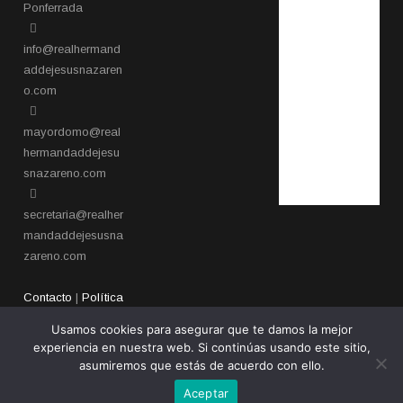
Ponferrada​
info@realhermand
addejesusnazaren
o.com
mayordomo@real
hermandaddejesu
snazareno.com
secretaria@realher
mandaddejesusna
zareno.com
Contacto
|
Política
de privacidad
Usamos cookies para asegurar que te damos la mejor
experiencia en nuestra web. Si continúas usando este sitio,
asumiremos que estás de acuerdo con ello.
Aceptar
Copyright 2026 - Real Hermandad de Jesús Nazareno de Ponferrada