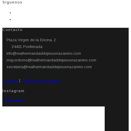
Síguenos
Contacto
Plaza Virgen de la Encina, 2
24401 Ponferrada​
info@realhermandaddejesusnazareno.com
mayordomo@realhermandaddejesusnazareno.com
secretaria@realhermandaddejesusnazareno.com
Contacto
|
Política de privacidad
Instagram
Facebook