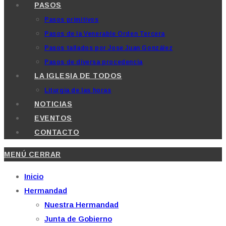
PASOS
Pasos primitivos
Pasos de la Venerable Orden Tercera
Pasos tallados por Jose Juan González
Pasos de diversa procedencia
LA IGLESIA DE TODOS
Liturgia de las horas
NOTICIAS
EVENTOS
CONTACTO
MENÚ
CERRAR
Inicio
Hermandad
Nuestra Hermandad
Junta de Gobierno