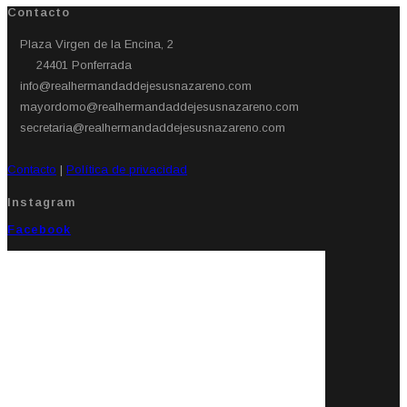
Contacto
Plaza Virgen de la Encina, 2
24401 Ponferrada​
info@realhermandaddejesusnazareno.com
mayordomo@realhermandaddejesusnazareno.com
secretaria@realhermandaddejesusnazareno.com
Contacto
|
Política de privacidad
Instagram
Facebook