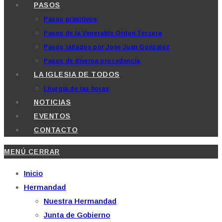
PASOS
Pasos primitivos
Pasos de la Venerable Orden Tercera
Pasos tallados por Jose Juan González
Pasos de diversa procedencia
LA IGLESIA DE TODOS
Liturgia de las horas
NOTICIAS
EVENTOS
CONTACTO
MENÚ
CERRAR
Inicio
Hermandad
Nuestra Hermandad
Junta de Gobierno