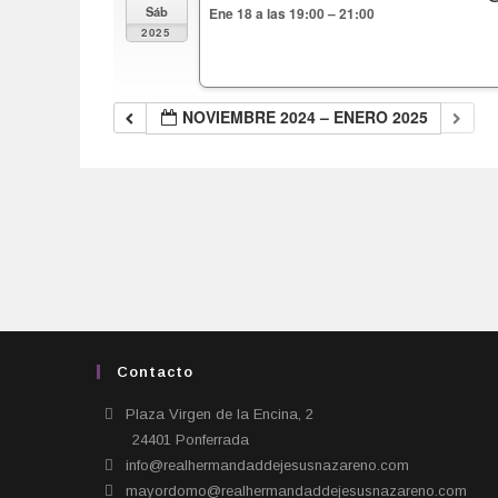
Sáb
Ene 18 a las 19:00 – 21:00
2025
NOVIEMBRE 2024 – ENERO 2025
Contacto
Plaza Virgen de la Encina, 2
24401 Ponferrada​
info@realhermandaddejesusnazareno.com
mayordomo@realhermandaddejesusnazareno.com