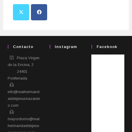
Contacto
Instagram
Facebook
Plaza Virgen
de la Encina, 2
24401
Ponferrada​
info@realhermand
addejesusnazaren
o.com
mayordomo@real
hermandaddejesu