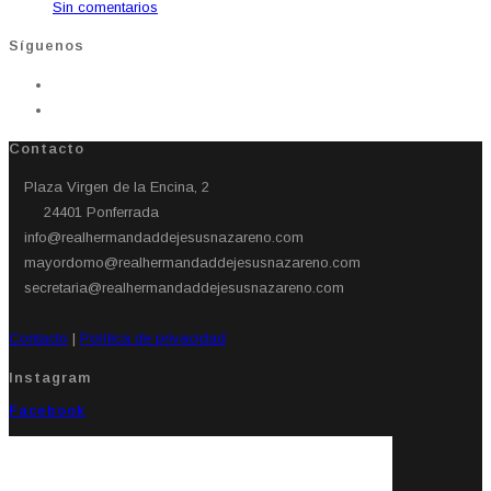
Sin comentarios
Síguenos
Contacto
Plaza Virgen de la Encina, 2
24401 Ponferrada​
info@realhermandaddejesusnazareno.com
mayordomo@realhermandaddejesusnazareno.com
secretaria@realhermandaddejesusnazareno.com
Contacto
|
Política de privacidad
Instagram
Facebook