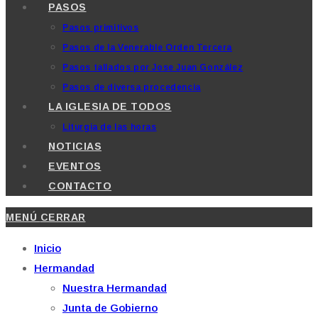
PASOS
Pasos primitivos
Pasos de la Venerable Orden Tercera
Pasos tallados por Jose Juan González
Pasos de diversa procedencia
LA IGLESIA DE TODOS
Liturgia de las horas
NOTICIAS
EVENTOS
CONTACTO
MENÚ
CERRAR
Inicio
Hermandad
Nuestra Hermandad
Junta de Gobierno