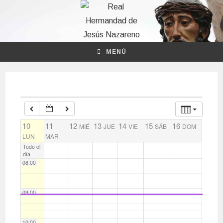
03:00
04:00
MENÚ
05:00
06:00
10
11
12
13
14
15
16
MIÉ
JUE
VIE
SÁB
DOM
07:00
LUN
MAR
Todo el
día
08:00
09:00
10:00