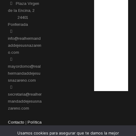
Plaza Virgen
de la Encina, 2
24401
Ponferrada​
info@realhermand
addejesusnazaren
o.com
mayordomo@real
hermandaddejesu
snazareno.com
secretaria@realher
mandaddejesusna
zareno.com
Contacto
|
Política
de privacidad
Usamos cookies para asegurar que te damos la mejor