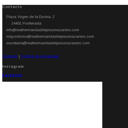
Contacto
Plaza Virgen de la Encina, 2
24401 Ponferrada​
info@realhermandaddejesusnazareno.com
mayordomo@realhermandaddejesusnazareno.com
secretaria@realhermandaddejesusnazareno.com
Contacto
|
Política de privacidad
Instagram
Facebook