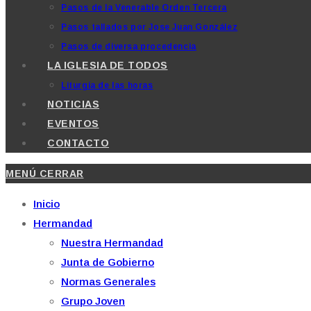
Pasos de la Venerable Orden Tercera
Pasos tallados por Jose Juan González
Pasos de diversa procedencia
LA IGLESIA DE TODOS
Liturgia de las horas
NOTICIAS
EVENTOS
CONTACTO
MENÚ
CERRAR
Inicio
Hermandad
Nuestra Hermandad
Junta de Gobierno
Normas Generales
Grupo Joven