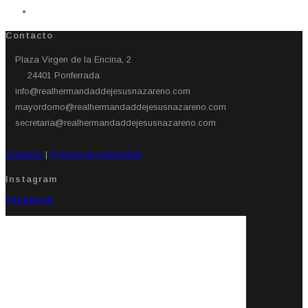
Contacto
Plaza Virgen de la Encina, 2
24401 Ponferrada​
info@realhermandaddejesusnazareno.com
mayordomo@realhermandaddejesusnazareno.com
secretaria@realhermandaddejesusnazareno.com
Contacto
|
Política de privacidad
Instagram
Facebook