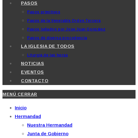
PASOS
Pasos primitivos
Pasos de la Venerable Orden Tercera
Pasos tallados por Jose Juan González
Pasos de diversa procedencia
LA IGLESIA DE TODOS
Liturgia de las horas
NOTICIAS
EVENTOS
CONTACTO
MENÚ
CERRAR
Inicio
Hermandad
Nuestra Hermandad
Junta de Gobierno