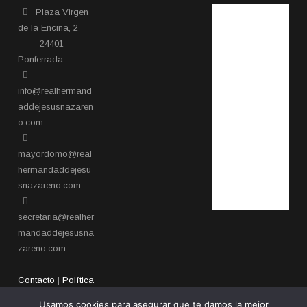
Plaza Virgen
de la Encina, 2
24401
Ponferrada​
info@realhermand
addejesusnazaren
o.com
mayordomo@real
hermandaddejesu
snazareno.com
secretaria@realher
mandaddejesusna
zareno.com
Contacto
|
Política
de privacidad
Usamos cookies para asegurar que te damos la mejor