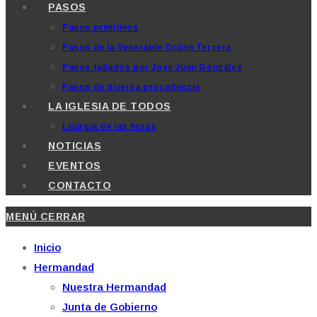
PASOS
Pasos primitivos
Pasos de la Venerable Orden Tercera
Pasos tallados por Jose Juan González
Pasos de diversa procedencia
LA IGLESIA DE TODOS
Liturgia de las horas
NOTICIAS
EVENTOS
CONTACTO
MENÚ
CERRAR
Inicio
Hermandad
Nuestra Hermandad
Junta de Gobierno