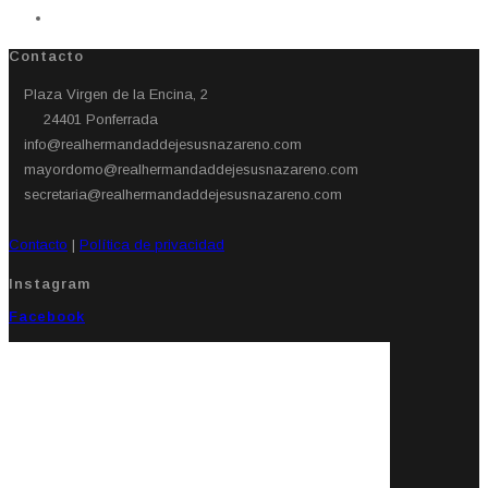
Contacto
Plaza Virgen de la Encina, 2
24401 Ponferrada​
info@realhermandaddejesusnazareno.com
mayordomo@realhermandaddejesusnazareno.com
secretaria@realhermandaddejesusnazareno.com
Contacto
|
Política de privacidad
Instagram
Facebook