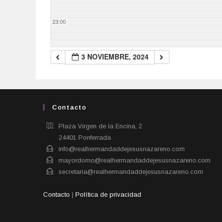
23:00
3 NOVIEMBRE, 2024
Contacto
Plaza Virgen de la Encina, 2
24401 Ponferrada​
info@realhermandaddejesusnazareno.com
mayordomo@realhermandaddejesusnazareno.com
secretaria@realhermandaddejesusnazareno.com
Contacto
|
Política de privacidad