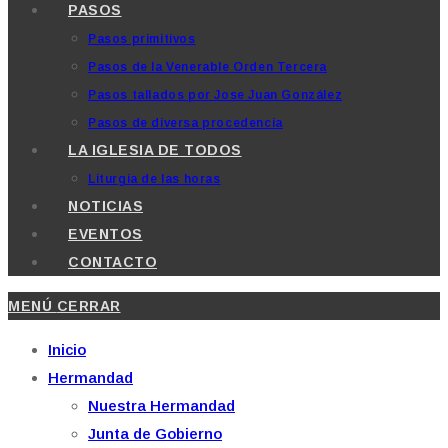
PASOS
Pasos primitivos
Pasos de la Venerable Orden Tercera
Pasos tallados por Jose Juan González
Pasos de diversa procedencia
LA IGLESIA DE TODOS
Liturgia de las horas
NOTICIAS
EVENTOS
CONTACTO
MENÚ
CERRAR
Inicio
Hermandad
Nuestra Hermandad
Junta de Gobierno