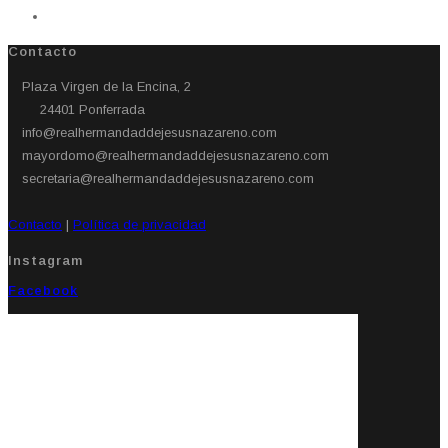
Contacto
Plaza Virgen de la Encina, 2
24401 Ponferrada​
info@realhermandaddejesusnazareno.com
mayordomo@realhermandaddejesusnazareno.com
secretaria@realhermandaddejesusnazareno.com
Contacto
|
Política de privacidad
Instagram
Facebook