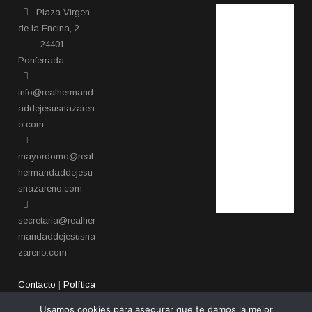
Plaza Virgen
de la Encina, 2
24401
Ponferrada​
info@realhermand
addejesusnazaren
o.com
mayordomo@real
hermandaddejesu
snazareno.com
secretaria@realher
mandaddejesusna
zareno.com
Contacto
|
Política
de privacidad
Usamos cookies para asegurar que te damos la mejor