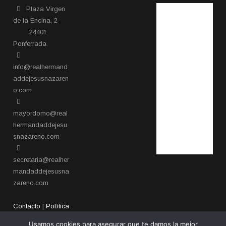
Plaza Virgen
de la Encina, 2
24401
Ponferrada​
info@realhermand
addejesusnazaren
o.com
mayordomo@real
hermandaddejesu
snazareno.com
secretaria@realher
mandaddejesusna
zareno.com
Contacto
|
Política
de privacidad
Usamos cookies para asegurar que te damos la mejor