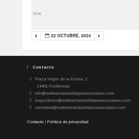
23:00
22 OCTUBRE, 2024
Contacto
Plaza Virgen de la Encina, 2
24401 Ponferrada​
info@realhermandaddejesusnazareno.com
mayordomo@realhermandaddejesusnazareno.com
secretaria@realhermandaddejesusnazareno.com
Contacto
|
Política de privacidad