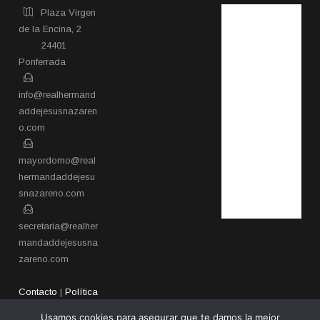
Plaza Virgen
de la Encina, 2
24401
Ponferrada​
info@realhermand
addejesusnazaren
o.com
mayordomo@real
hermandaddejesu
snazareno.com
secretaria@realher
mandaddejesusna
zareno.com
Contacto
|
Política
de privacidad
Usamos cookies para asegurar que te damos la mejor