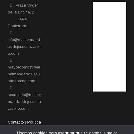
Plaza Virgen
de la Encina, 2
24401
Ponferrada​
info@realhermand
addejesusnazaren
o.com
mayordomo@real
hermandaddejesu
snazareno.com
secretaria@realher
mandaddejesusna
zareno.com
Contacto
|
Política
de privacidad
Usamos cookies para asegurar que te damos la mejor