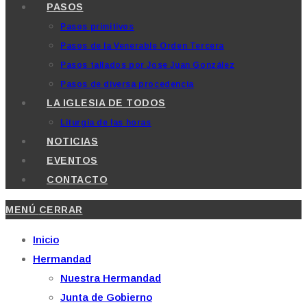
PASOS
Pasos primitivos
Pasos de la Venerable Orden Tercera
Pasos tallados por Jose Juan González
Pasos de diversa procedencia
LA IGLESIA DE TODOS
Liturgia de las horas
NOTICIAS
EVENTOS
CONTACTO
MENÚ
CERRAR
Inicio
Hermandad
Nuestra Hermandad
Junta de Gobierno