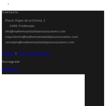
Contacto
Plaza Virgen de la Encina, 2
24401 Ponferrada​
info@realhermandaddejesusnazareno.com
mayordomo@realhermandaddejesusnazareno.com
secretaria@realhermandaddejesusnazareno.com
Contacto
|
Política de privacidad
Instagram
Facebook