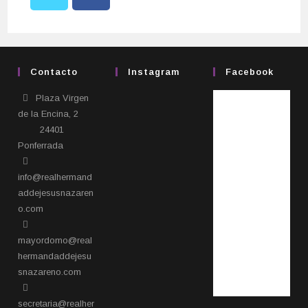
Contacto
Instagram
Facebook
Plaza Virgen
de la Encina, 2
24401
Ponferrada​
info@realhermand
addejesusnazaren
o.com
mayordomo@real
hermandaddejesu
snazareno.com
secretaria@realher