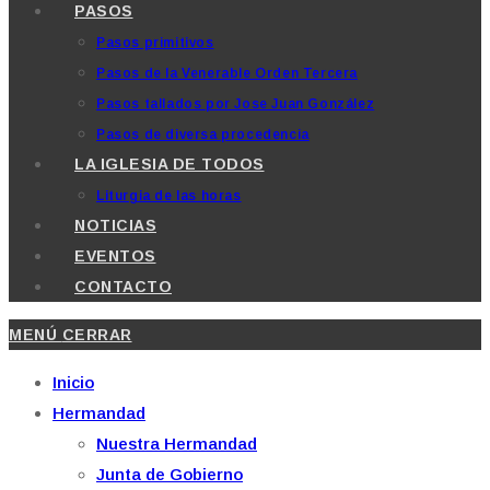
PASOS
Pasos primitivos
Pasos de la Venerable Orden Tercera
Pasos tallados por Jose Juan González
Pasos de diversa procedencia
LA IGLESIA DE TODOS
Liturgia de las horas
NOTICIAS
EVENTOS
CONTACTO
MENÚ
CERRAR
Inicio
Hermandad
Nuestra Hermandad
Junta de Gobierno