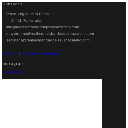
Contacto
Plaza Virgen de la Encina, 2
24401 Ponferrada​
info@realhermandaddejesusnazareno.com
mayordomo@realhermandaddejesusnazareno.com
secretaria@realhermandaddejesusnazareno.com
Contacto
|
Política de privacidad
Instagram
Facebook