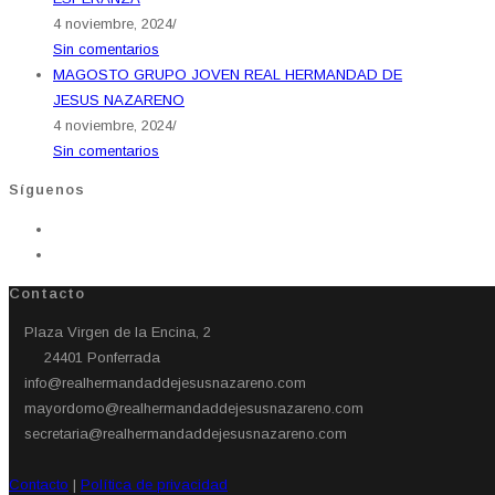
4 noviembre, 2024
/
Sin comentarios
MAGOSTO GRUPO JOVEN REAL HERMANDAD DE
JESUS NAZARENO
4 noviembre, 2024
/
Sin comentarios
Síguenos
Contacto
Plaza Virgen de la Encina, 2
24401 Ponferrada​
info@realhermandaddejesusnazareno.com
mayordomo@realhermandaddejesusnazareno.com
secretaria@realhermandaddejesusnazareno.com
Contacto
|
Política de privacidad