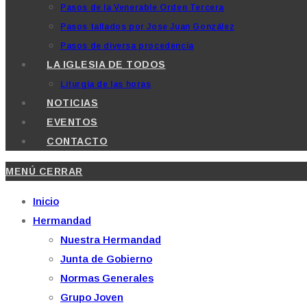
Pasos de la Venerable Orden Tercera
Pasos tallados por Jose Juan González
Pasos de diversa procedencia
LA IGLESIA DE TODOS
Liturgia de las horas
NOTICIAS
EVENTOS
CONTACTO
MENÚ
CERRAR
Inicio
Hermandad
Nuestra Hermandad
Junta de Gobierno
Normas Generales
Grupo Joven