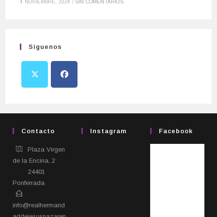
4 NOVIEMBRE, 2024
/
SIN COMENTARIOS
Síguenos
Contacto
Instagram
Facebook
Plaza Virgen
de la Encina, 2
24401
Ponferrada​
info@realhermand
addejesusnazaren