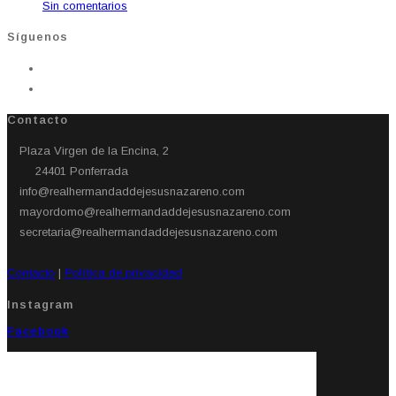
Sin comentarios
Síguenos
Contacto
Plaza Virgen de la Encina, 2
24401 Ponferrada​
info@realhermandaddejesusnazareno.com
mayordomo@realhermandaddejesusnazareno.com
secretaria@realhermandaddejesusnazareno.com
Contacto
|
Política de privacidad
Instagram
Facebook