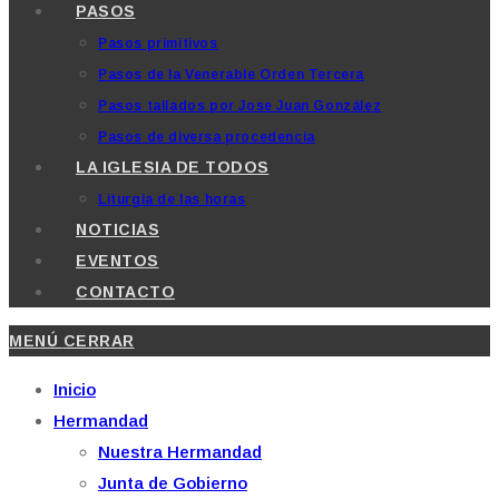
PASOS
Pasos primitivos
Pasos de la Venerable Orden Tercera
Pasos tallados por Jose Juan González
Pasos de diversa procedencia
LA IGLESIA DE TODOS
Liturgia de las horas
NOTICIAS
EVENTOS
CONTACTO
MENÚ
CERRAR
Inicio
Hermandad
Nuestra Hermandad
Junta de Gobierno